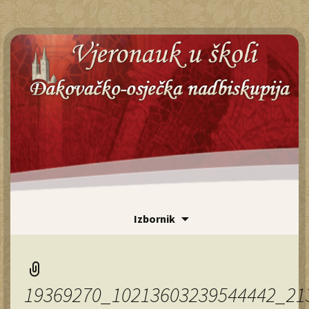
Id
Izbornik
sa
Pr
19369270_10213603239544442_21