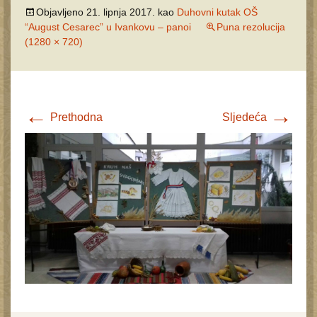
Objavljeno
21. lipnja 2017.
kao
Duhovni kutak OŠ
“August Cesarec” u Ivankovu – panoi
Puna rezolucija
(1280 × 720)
←
→
Prethodna
Sljedeća