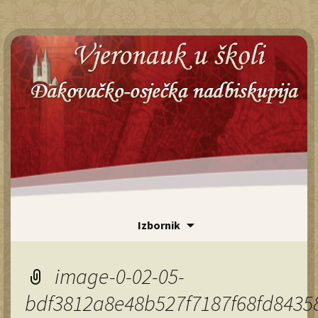
Id
Izbornik
sa
Pr
image-0-02-05-
bdf3812a8e48b527f7187f68fd843