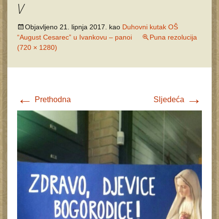
V
Objavljeno
21. lipnja 2017.
kao
Duhovni kutak OŠ
“August Cesarec” u Ivankovu – panoi
Puna rezolucija
(720 × 1280)
←
→
Prethodna
Sljedeća