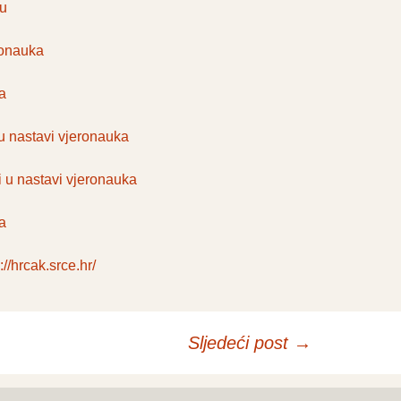
ku
eronauka
a
u nastavi vjeronauka
i u nastavi vjeronauka
a
://hrcak.srce.hr/
Sljedeći post
→
postova