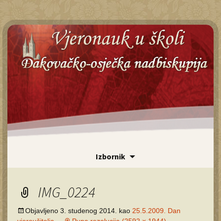
Id
Izbornik
sa
Pr
IMG_0224
Objavljeno
3. studenog 2014.
kao
25.5.2009. Dan