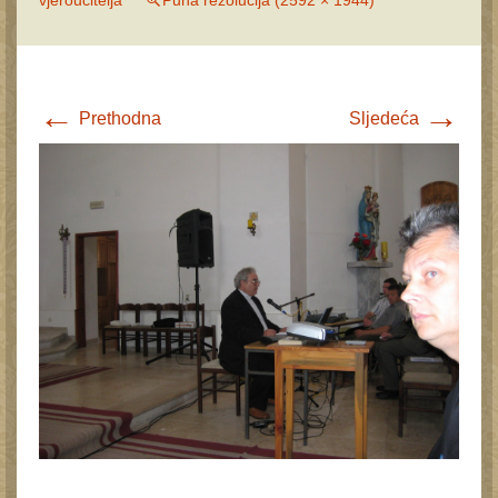
vjeroučitelja
Puna rezolucija (2592 × 1944)
←
→
Prethodna
Sljedeća