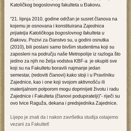
Katoličkog bogoslovnog fakulteta u Đakovu.
“21. lipnja 2010. godine održan je susret članova na
kojemu je osnovana i konstituirana Z
ajednica
prijatelja Katoličkoga bogoslovnog fakulteta u
Đakovu
. Pozivi za članstvo su, u godini osnutka
(2010), bili poslani samo bivšim studentima koji su
zaposleni na području naše Metropolije iz razloga što
jedino za njih no želja vodstva KBF-a je okupiti sve
koji su na Fakultetu boravili najmanje jedan
semestar, (redoviti članovi) kako stoji i u Pravilniku
Zajednice, kao i one koji svojom aktivnošću ili
materijalnom potporom mogu doprinijeti životu i radu
Zajednice i Fakulteta (članovi podupiratelji)”- riječi su
ovo Ivice Raguža, dekana i predsjednika Zajednice.
Lijepo je znati da i nakon završetka studija ostajemo
vezani za Fakultet!